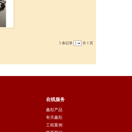
5 条记录
共 1 页
在线服务
鑫彤产品
有关鑫彤
工程案例