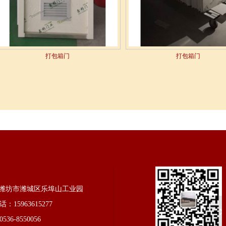
打包箱门
打包箱门
潍坊市潍城区乐埠山工业园
：15963615277
36-8550056