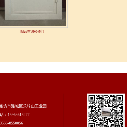
阳台空调检修门
潍坊市潍城区乐埠山工业园
：15963615277
36-8550056