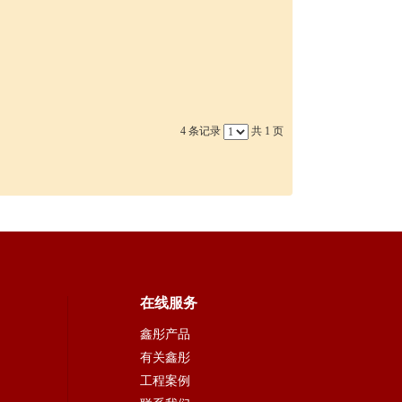
4 条记录
共 1 页
在线服务
鑫彤产品
有关鑫彤
工程案例